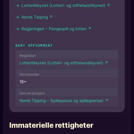
Lotteritilsynet (Lotteri- og stiftelsestilsynet) ↗
Norsk Tipping ↗
Regjeringen – Pengespill og lotteri ↗
KORT OPPSUMMERT
Regulator
Lotteritilsynet (Lotteri- og stiftelsestilsynet) ↗
Minstealder
18+
Selveksklusjon
Norsk Tipping – Spillepause og spillegrenser ↗
Immaterielle rettigheter