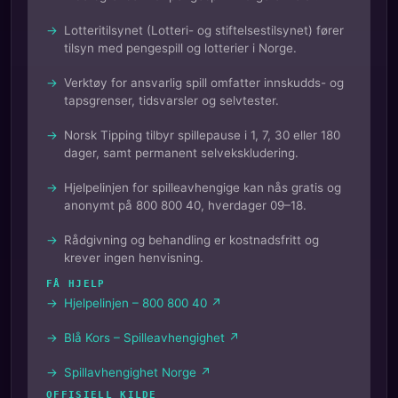
Lotteritilsynet (Lotteri- og stiftelsestilsynet) fører
tilsyn med pengespill og lotterier i Norge.
Verktøy for ansvarlig spill omfatter innskudds- og
tapsgrenser, tidsvarsler og selvtester.
Norsk Tipping tilbyr spillepause i 1, 7, 30 eller 180
dager, samt permanent selvekskludering.
Hjelpelinjen for spilleavhengige kan nås gratis og
anonymt på 800 800 40, hverdager 09–18.
Rådgivning og behandling er kostnadsfritt og
krever ingen henvisning.
FÅ HJELP
Hjelpelinjen – 800 800 40 ↗
Blå Kors – Spilleavhengighet ↗
Spillavhengighet Norge ↗
OFFISIELL KILDE