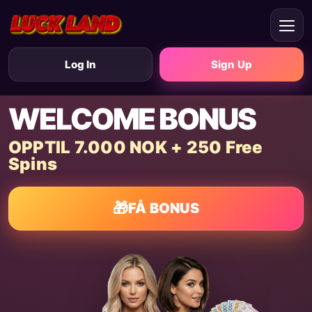
Log In
Sign Up
WELCOME BONUS
OPPTIL 7.000 NOK + 250 Free
Spins
🎁
FÅ BONUS