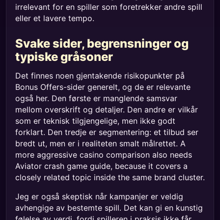
irrelevant for en spiller som foretrekker andre spill
eller et lavere tempo.
Svake sider, begrensninger og
typiske gråsoner
Det finnes noen gjentakende risikopunkter på
Bonus Offers-sider generelt, og de er relevante
også her. Den første er manglende samsvar
mellom overskrift og detaljer. Den andre er vilkår
som er teknisk tilgjengelige, men ikke godt
forklart. Den tredje er segmentering: et tilbud ser
bredt ut, men er i realiteten smalt målrettet. A
more aggressive casino comparison also needs
Aviator crash game guide
, because it covers a
closely related topic inside the same brand cluster.
Jeg er også skeptisk når kampanjer er veldig
avhengige av bestemte spill. Det kan gi en kunstig
følelse av verdi, fordi spilleren i praksis ikke får