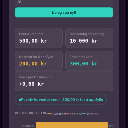
Beregn på nytt
Bonus kreditert
Nødvendig omsetning
500,00 kr
10 000 kr
Kostnad for å oppfylle
Forventet verdi
200,00 kr
300,00 kr
Verdi per kr1 innskutt
+0,60 kr
Positiv forventet verdi · 200,00 kr for å oppfylle
VERDIFORDELING
Overskrift
Kostnad
Beholdt
Hovedbonus
500,00 kr