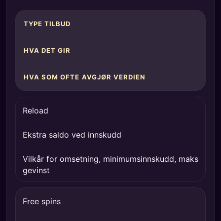
TYPE TILBUD
HVA DET GIR
HVA SOM OFTE AVGJØR VERDIEN
Reload
Ekstra saldo ved innskudd
Vilkår for omsetning, minimumsinnskudd, maks
gevinst
Free spins