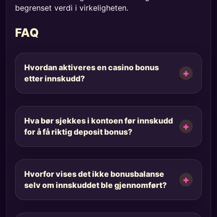
begrenset verdi i virkeligheten.
FAQ
Hvordan aktiveres en casino bonus
etter innskudd?
Hva bør sjekkes i kontoen før innskudd
for å få riktig deposit bonus?
Hvorfor vises det ikke bonusbalanse
selv om innskuddet ble gjennomført?