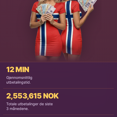
12 MIN
Gjennomsnittlig
utbetalingstid.
2,553,615 NOK
Totale utbetalinger de siste
3 månedene.