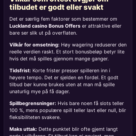
tilbudet er godt eller svakt
Det er særlig fem faktorer som bestemmer om
Luckland casino Bonus Offers
er attraktive eller
bare ser slik ut på overflaten.
Vilkår for omsetning:
Høy wagering reduserer den
reelle verdien raskt. Et stort bonusbeløp betyr lite
hvis det må spilles gjennom mange ganger.
Tidsfrist:
Korte frister presser spilleren inn i
høyere tempo. Det er sjelden en fordel. Et godt
tilbud bør kunne brukes uten at man må spille
unaturlig mye på få dager.
Spillbegrensninger:
Hvis bare noen få slots teller
100 %, mens populære spill teller lavt eller null, blir
fleksibiliteten svakere.
Maks uttak:
Dette punktet blir ofte gjemt langt
nede i vilkårene. Et tilbud kan gi gevinst, men