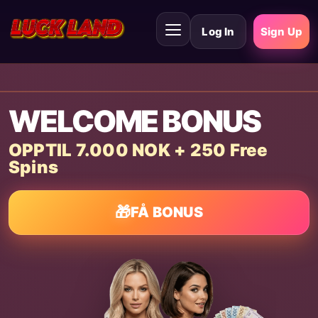
Log In
Sign Up
WELCOME BONUS
OPPTIL 7.000 NOK + 250 Free
Spins
🎁
FÅ BONUS