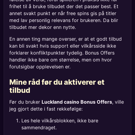
frihet til å bruke tilbudet der det passer best. Et
annet svakt punkt er når free spins gis på titler
med lav personlig relevans for brukeren. Da blir
tilbudet mer dekor enn nytte.
En annen ting mange overser, er at et godt tilbud
kan bli svakt hvis support eller vilkårsside ikke
forklarer konfliktpunkter tydelig. Bonus Offers
handler ikke bare om størrelse, men om hvor
forutsigbar opplevelsen er.
Mine råd før du aktiverer et
tilbud
Før du bruker
Luckland casino Bonus Offers
, ville
jeg gjort dette i fast rekkefølge:
Les hele vilkårsblokken, ikke bare
sammendraget.