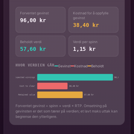
Forventet gevinst
Kostnad for å oppfylle
gevinst
96,00 kr
38,40 kr
Beholdt verdi
Verdi per spinn
57,60 kr
1,15 kr
HVOR VERDIEN GÅR
Gevinst
Kostnad
Beholdt
Expected winnings
96,00 kr
Cost to clear
38,40 kr
Retained value
57,60 kr
Forventet gevinst = spinn × verdi × RTP. Omsetning på
gevinsten er det som tærer på verdien; et lavt maks uttak kan
begrense den ytterligere.