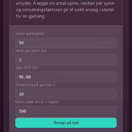
antyder. Å legge inn antall spinn, verdien per spinn
og omsetningsfaktoren gir et solid anslag i stedet
for en gjetning.
Antall gratisspinn
Verdi per spinn (kr)
Spill-RTP (%)
Omsetning på gevinst ×
Maks uttak (kr, 0 = ingen)
Beregn på nytt