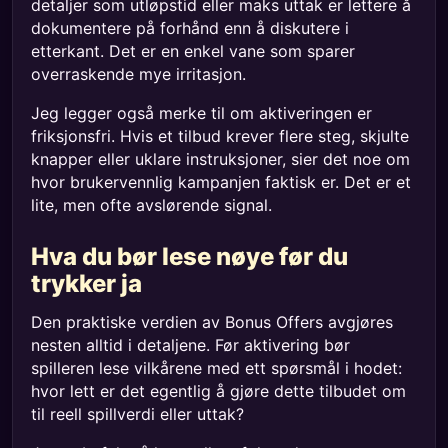
detaljer som utløpstid eller maks uttak er lettere å
dokumentere på forhånd enn å diskutere i
etterkant. Det er en enkel vane som sparer
overraskende mye irritasjon.
Jeg legger også merke til om aktiveringen er
friksjonsfri. Hvis et tilbud krever flere steg, skjulte
knapper eller uklare instruksjoner, sier det noe om
hvor brukervennlig kampanjen faktisk er. Det er et
lite, men ofte avslørende signal.
Hva du bør lese nøye før du
trykker ja
Den praktiske verdien av Bonus Offers avgjøres
nesten alltid i detaljene. Før aktivering bør
spilleren lese vilkårene med ett spørsmål i hodet:
hvor lett er det egentlig å gjøre dette tilbudet om
til reell spillverdi eller uttak?