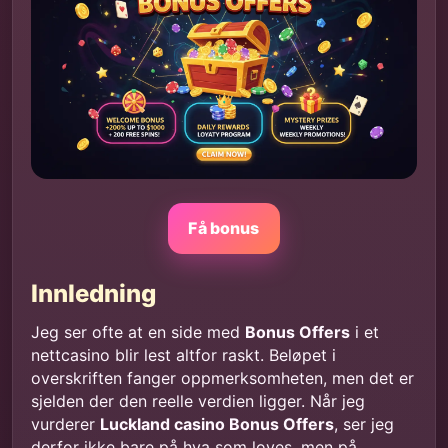
Få bonus
Innledning
Jeg ser ofte at en side med
Bonus Offers
i et
nettcasino blir lest altfor raskt. Beløpet i
overskriften fanger oppmerksomheten, men det er
sjelden der den reelle verdien ligger. Når jeg
vurderer
Luckland casino Bonus Offers
, ser jeg
derfor ikke bare på hva som loves, men på