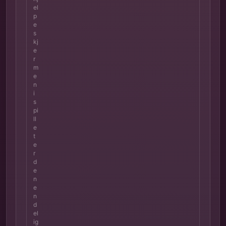
el
p
e
s
kj
e
r
m
e
n
i
s
pi
ll
e
t
e
r
d
e
n
e
n
d
el
ig