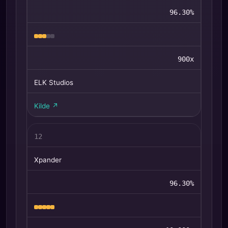
96.30%
3/5
900x
ELK Studios
Kilde ↗
12
Xpander
96.30%
5/5