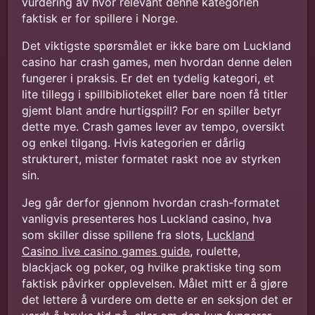
vurdering av hvor relevant denne kategorien
faktisk er for spillere i Norge.
Det viktigste spørsmålet er ikke bare om Luckland
casino har crash games, men hvordan denne delen
fungerer i praksis. Er det en tydelig kategori, et
lite tillegg i spillbiblioteket eller bare noen få titler
gjemt blant andre hurtigspill? For en spiller betyr
dette mye. Crash games lever av tempo, oversikt
og enkel tilgang. Hvis kategorien er dårlig
strukturert, mister formatet raskt noe av styrken
sin.
Jeg går derfor gjennom hvordan crash-formatet
vanligvis presenteres hos Luckland casino, hva
som skiller disse spillene fra slots,
Luckland
Casino live casino games guide
, roulette,
blackjack og poker, og hvilke praktiske ting som
faktisk påvirker opplevelsen. Målet mitt er å gjøre
det lettere å vurdere om dette er en seksjon det er