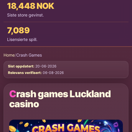
18,448 NOK
Siste store gevinst.
7,089
Lisensierte spill.
Home
/
Crash Games
Sist oppdatert:
20-06-2026
Relevans verifisert:
06-08-2026
Crash games Luckland
casino