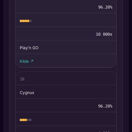
96.20%
4/5
10 000x
Play'n GO
Kilde ↗
16
Cygnus
96.20%
3/5