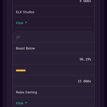
4 000x
ELK Studios
Kilde ↗
17
Beast Below
96.19%
5/5
15 000x
Relax Gaming
Kilde ↗