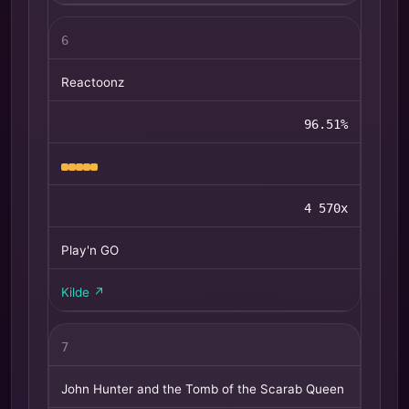
6
Reactoonz
96.51%
5/5
4 570x
Play'n GO
Kilde ↗
7
John Hunter and the Tomb of the Scarab Queen