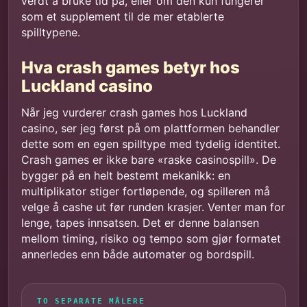
verdt å bruke tid på, eller om den kun fungerer
som et supplement til de mer etablerte
spilltypene.
Hva crash games betyr hos
Luckland casino
Når jeg vurderer crash games hos Luckland
casino, ser jeg først på om plattformen behandler
dette som en egen spilltype med tydelig identitet.
Crash games er ikke bare «raske casinospill». De
bygger på en helt bestemt mekanikk: en
multiplikator stiger fortløpende, og spilleren må
velge å cashe ut før runden krasjer. Venter man for
lenge, tapes innsatsen. Det er denne balansen
mellom timing, risiko og tempo som gjør formatet
annerledes enn både automater og bordspill.
TO SEPARATE MÅLERE