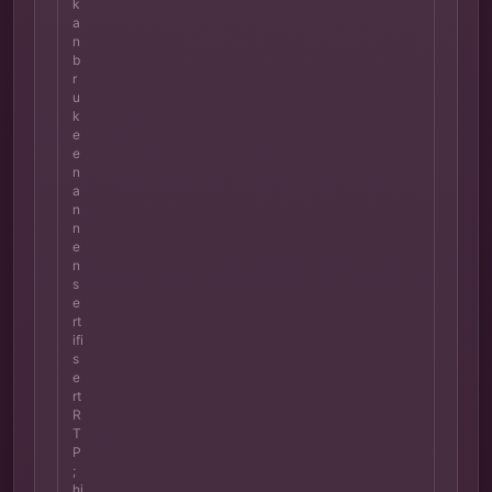
k
a
n
b
r
u
k
e
e
n
a
n
n
e
n
s
e
rt
ifi
s
e
rt
R
T
P
;
hj