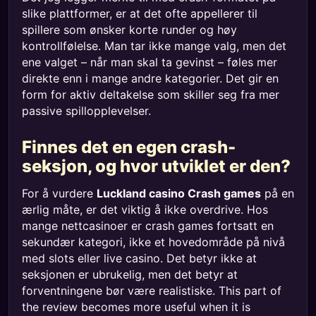
slike plattformer, er at det ofte appellerer til
spillere som ønsker korte runder og høy
kontrollfølelse. Man tar ikke mange valg, men det
ene valget – når man skal ta gevinst – føles mer
direkte enn i mange andre kategorier. Det gir en
form for aktiv deltakelse som skiller seg fra mer
passive spillopplevelser.
Finnes det en egen crash-
seksjon, og hvor utviklet er den?
For å vurdere
Luckland casino Crash games
på en
ærlig måte, er det viktig å ikke overdrive. Hos
mange nettcasinoer er crash games fortsatt en
sekundær kategori, ikke et hovedområde på nivå
med slots eller live casino. Det betyr ikke at
seksjonen er ubrukelig, men det betyr at
forventningene bør være realistiske. This part of
the review becomes more useful when it is