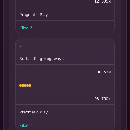
12 305x
Pragmatic Play
Kilde ↗
5
Buffalo King Megaways
96.52%
5/5
93 750x
Pragmatic Play
Kilde ↗