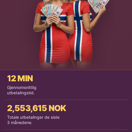
12 MIN
Gjennomsnittlig
utbetalingstid.
2,553,615 NOK
Totale utbetalinger de siste
3 månedene.