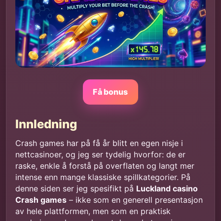
Få bonus
Innledning
Crash games har på få år blitt en egen nisje i
nettcasinoer, og jeg ser tydelig hvorfor: de er
raske, enkle å forstå på overflaten og langt mer
intense enn mange klassiske spillkategorier. På
denne siden ser jeg spesifikt på
Luckland casino
Crash games
– ikke som en generell presentasjon
av hele plattformen, men som en praktisk